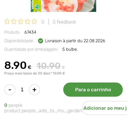
0
0 feedback
Produto:
67434
Disponibilidade:
Livraison à partir du 22.08.2026
Quantidade por embalagem:
5 bulbe.
8.90
10.90
€
€
Preço mais baixo de 30 dias:* 10.90 €
-
+
Para o carrinho
0
people
Adicionar ao meu 
product.people_add_to_my_garden