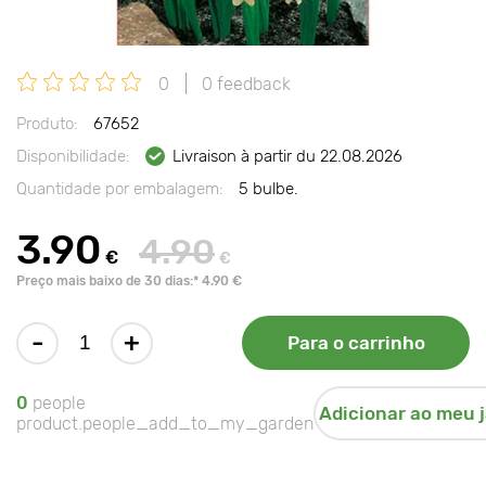
0
0 feedback
Produto:
67652
Disponibilidade:
Livraison à partir du 22.08.2026
Quantidade por embalagem:
5 bulbe.
3.90
4.90
€
€
Preço mais baixo de 30 dias:* 4.90 €
-
+
Para o carrinho
0
people
Adicionar ao meu 
product.people_add_to_my_garden