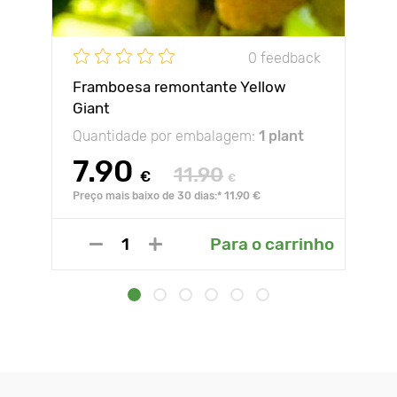
0 feedback
Framboesa remontante Yellow
Giant
Quantidade por embalagem:
1 plant
7.90
11.90
€
€
Preço mais baixo de 30 dias:* 11.90 €
Para o carrinho