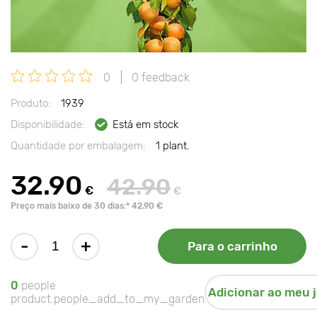
0
0 feedback
Produto:
1939
Disponibilidade:
Está em stock
Quantidade por embalagem:
1 plant.
32.90
42.90
€
€
Preço mais baixo de 30 dias:* 42.90 €
-
+
Para o carrinho
0
people
Adicionar ao meu 
product.people_add_to_my_garden