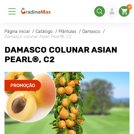
0
Página inicial
Catálogo
Plântulas
Damasco
Damasco colunar Asian Pearl®, C2
DAMASCO COLUNAR ASIAN
PEARL®, C2
PROMOÇÃO