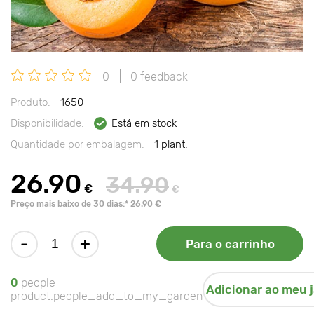
0
0 feedback
Produto:
1650
Disponibilidade:
Está em stock
Quantidade por embalagem:
1 plant.
26.90
34.90
€
€
Preço mais baixo de 30 dias:* 26.90 €
-
+
Para o carrinho
0
people
Adicionar ao meu 
product.people_add_to_my_garden