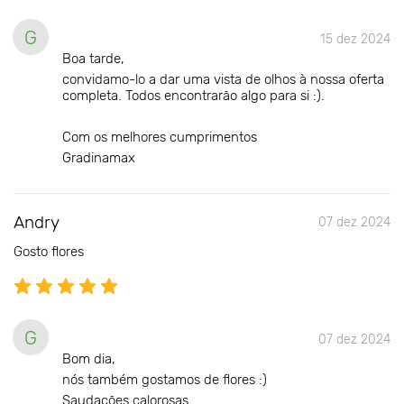
G
15 dez 2024
Boa tarde,
convidamo-lo a dar uma vista de olhos à nossa oferta
completa. Todos encontrarão algo para si :).
Com os melhores cumprimentos
Gradinamax
Andry
07 dez 2024
Gosto flores
G
07 dez 2024
Bom dia,
nós também gostamos de flores :)
Saudações calorosas