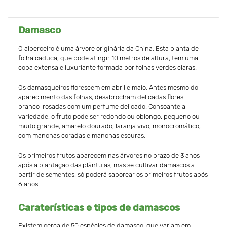
Damasco
O alperceiro é uma árvore originária da China. Esta planta de
folha caduca, que pode atingir 10 metros de altura, tem uma
copa extensa e luxuriante formada por folhas verdes claras.
Os damasqueiros florescem em abril e maio. Antes mesmo do
aparecimento das folhas, desabrocham delicadas flores
branco-rosadas com um perfume delicado. Consoante a
variedade, o fruto pode ser redondo ou oblongo, pequeno ou
muito grande, amarelo dourado, laranja vivo, monocromático,
com manchas coradas e manchas escuras.
Os primeiros frutos aparecem nas árvores no prazo de 3 anos
após a plantação das plântulas, mas se cultivar damascos a
partir de sementes, só poderá saborear os primeiros frutos após
6 anos.
Caraterísticas e tipos de damascos
Existem cerca de 50 espécies de damasco, que variam em