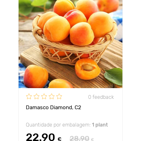
0 feedback
Damasco Diamond, С2
Quantidade por embalagem:
1 plant
22.90
28.90
€
€