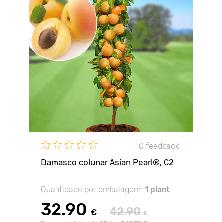
0 feedback
Damasco colunar Asian Pearl®, C2
Quantidade por embalagem:
1 plant
32.90
42.90
€
€