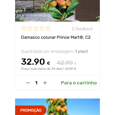
0 feedback
Damasco colunar Prince Mart®, C2
Quantidade por embalagem:
1 plant
32.90
42.90
€
€
Preço mais baixo de 30 dias:* 42.90 €
Para o carrinho
PROMOÇÃO