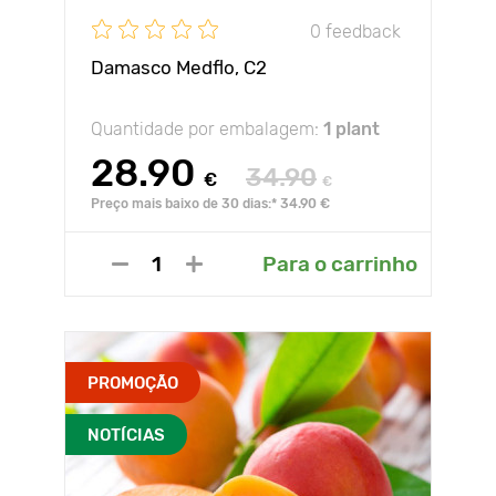
0 feedback
Damasco Medflo, C2
Quantidade por embalagem:
1 plant
28.90
34.90
€
€
Preço mais baixo de 30 dias:* 34.90 €
Para o carrinho
PROMOÇÃO
NOTÍCIAS