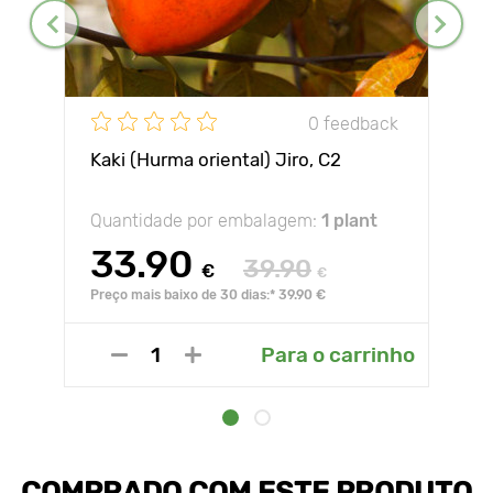
0 feedback
Kaki (Hurma oriental) Jiro, С2
Quantidade por embalagem:
1 plant
33.90
39.90
€
€
Preço mais baixo de 30 dias:* 39.90 €
Para o carrinho
COMPRADO COM ESTE PRODUTO