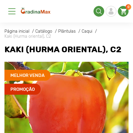
0
Página inicial
Catálogo
Plântulas
Caqui
Kaki (Hurma oriental), С2
KAKI (HURMA ORIENTAL), С2
MELHOR VENDA
PROMOÇÃO