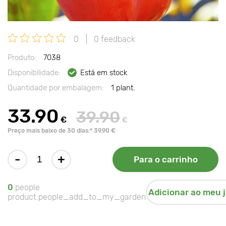
0
0 feedback
Produto:
7038
Disponibilidade:
Está em stock
Quantidade por embalagem:
1 plant.
33.90
39.90
€
€
Preço mais baixo de 30 dias:* 39.90 €
-
+
Para o carrinho
0
people
Adicionar ao meu 
product.people_add_to_my_garden