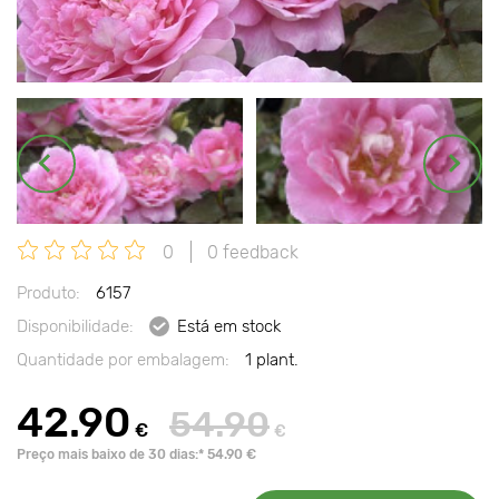
0
0 feedback
Produto:
6157
Disponibilidade:
Está em stock
Quantidade por embalagem:
1 plant.
42.90
54.90
€
€
Preço mais baixo de 30 dias:* 54.90 €