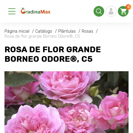
0
Página inicial
Catálogo
Plântulas
Rosas
Rosa de flor grande Borneo Odore®, C5
ROSA DE FLOR GRANDE
BORNEO ODORE®, C5