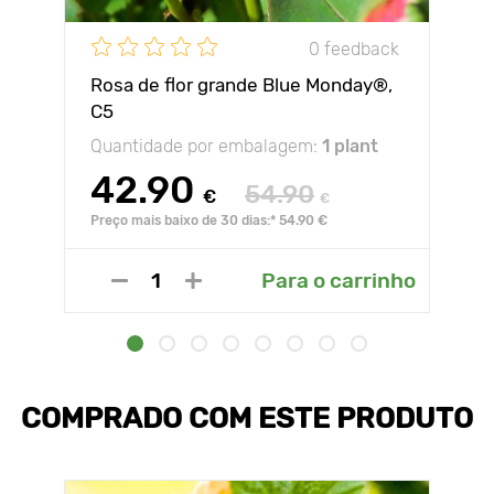
0 feedback
Rosa de flor grande Blue Monday®,
C5
Quantidade por embalagem:
1 plant
42.90
54.90
€
€
Preço mais baixo de 30 dias:* 54.90 €
Para o carrinho
COMPRADO COM ESTE PRODUTO