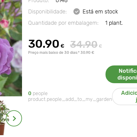
Produto:
6148
Disponibilidade:
Está em stock
Quantidade por embalagem:
1 plant.
30.90
34.90
€
€
Preço mais baixo de 30 dias:* 30.90 €
Notifi
disponi
Adici
0
people
product.people_add_to_my_garden