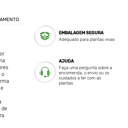
GAMENTO
EMBALAGEM SEGURA
Adequado para plantas vivas
or
uma
AJUDA
ores
Faça uma pergunta sobre a
encomenda, o envio ou os
 o
cuidados a ter com as
orma
plantas.
 e
a
 de
ra