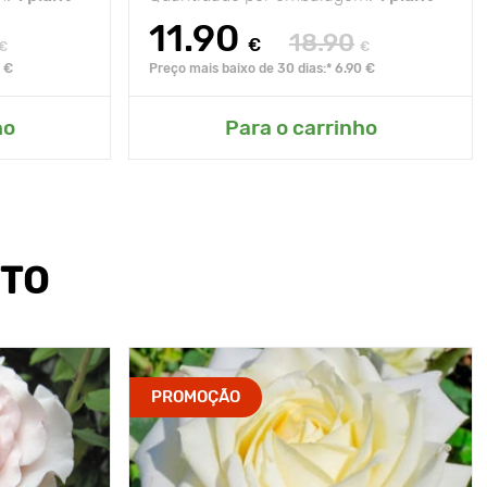
11.90
18.90
€
€
€
0 €
Preço mais baixo de 30 dias:* 6.90 €
ho
Para o carrinho
UTO
PROMOÇÃO