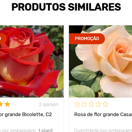
PRODUTOS SIMILARES
O
PROMOÇÃO
2 opinion
or grande Bicolette, C2
Rosa de flor grande Casa
e por embalagem:
1 plant
Quantidade por embalage