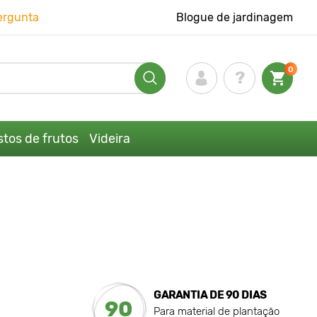
ergunta
Blogue de jardinagem
0
tos de frutos
Videira
GARANTIA DE 90 DIAS
90
Para material de plantação