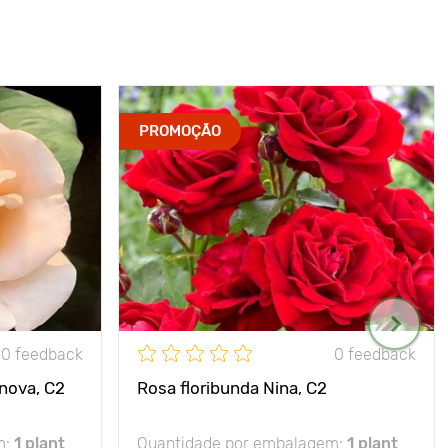
PROMOÇÃO
0 feedback
0 feedback
nova, C2
Rosa floribunda Nina, C2
m:
1 plant
Quantidade por embalagem:
1 plant