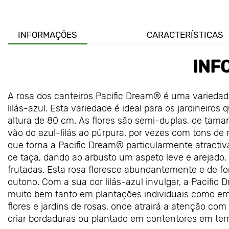
INFORMAÇÕES
CARACTERÍSTICAS
INF
A rosa dos canteiros Pacific Dream® é uma variedade
lilás-azul. Esta variedade é ideal para os jardineiro
altura de 80 cm. As flores são semi-duplas, de tama
vão do azul-lilás ao púrpura, por vezes com tons de r
que torna a Pacific Dream® particularmente atracti
de taça, dando ao arbusto um aspeto leve e arejado.
frutadas. Esta rosa floresce abundantemente e de for
outono. Com a sua cor lilás-azul invulgar, a Pacific D
muito bem tanto em plantações individuais como em g
flores e jardins de rosas, onde atrairá a atenção com
criar bordaduras ou plantado em contentores em ter