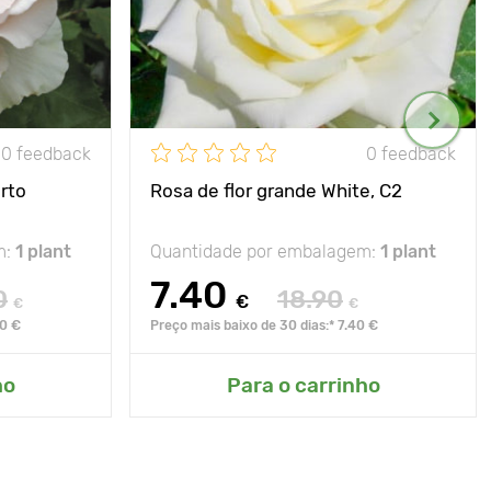
0 feedback
0 feedback
rto
Rosa de flor grande White, C2
m:
1 plant
Quantidade por embalagem:
1 plant
7.40
0
18.90
€
€
€
90 €
Preço mais baixo de 30 dias:* 7.40 €
ho
Para o carrinho