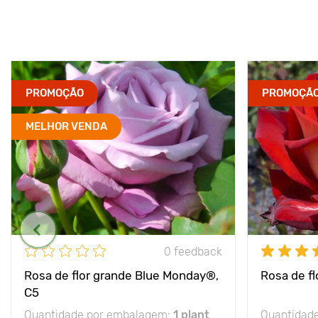
PROMOÇÃO
PROMOÇÃ
MELHOR VENDA
0 feedback
Rosa de flor grande Blue Monday®,
Rosa de fl
C5
Quantidade por embalagem:
1 plant
Quantidad