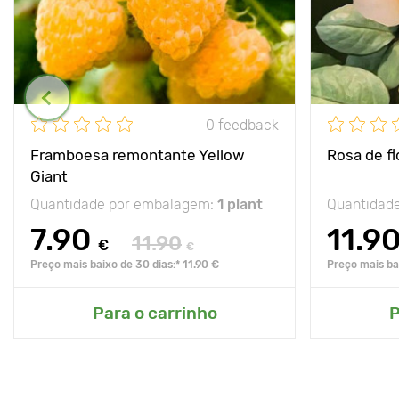
0 feedback
Framboesa remontante Yellow
Rosa de f
Giant
Quantidade por embalagem:
1 plant
Quantidad
7.90
11.9
11.90
€
€
Preço mais baixo de 30 dias:* 11.90 €
Preço mais bai
Para o carrinho
P