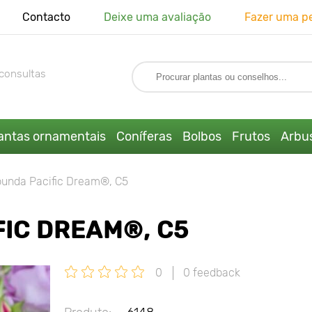
Contacto
Deixe uma avaliação
Fazer uma p
consultas
antas ornamentais
Coníferas
Bolbos
Frutos
Arbus
ibunda Pacific Dream®, C5
FIC DREAM®, C5
0
0 feedback