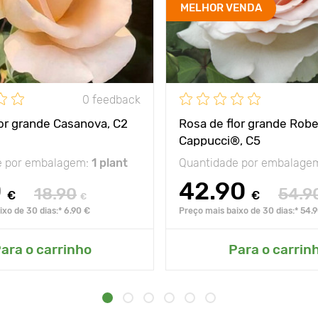
MELHOR VENDA
0 feedback
lor grande Casanova, C2
Rosa de flor grande Robe
Cappucci®, C5
e por embalagem:
1 plant
Quantidade por embalage
0
42.90
18.90
54.9
€
€
€
xo de 30 dias:* 6.90 €
Preço mais baixo de 30 dias:* 54.
ara o carrinho
Para o carrin