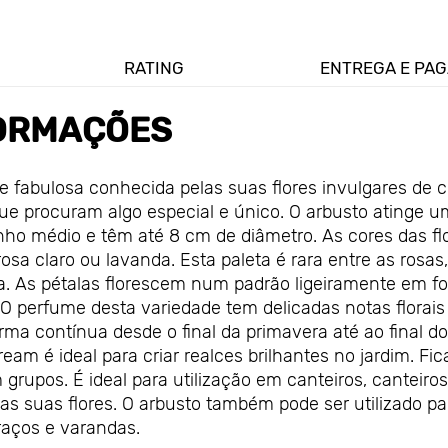
RATING
ENTREGA E PA
ORMAÇÕES
 fabulosa conhecida pelas suas flores invulgares de c
s que procuram algo especial e único. O arbusto atinge 
nho médio e têm até 8 cm de diâmetro. As cores das fl
osa claro ou lavanda. Esta paleta é rara entre as rosas,
va. As pétalas florescem num padrão ligeiramente em f
 O perfume desta variedade tem delicadas notas florais
ma contínua desde o final da primavera até ao final do
ream é ideal para criar realces brilhantes no jardim. Fic
rupos. É ideal para utilização em canteiros, canteiros
 as suas flores. O arbusto também pode ser utilizado pa
raços e varandas.