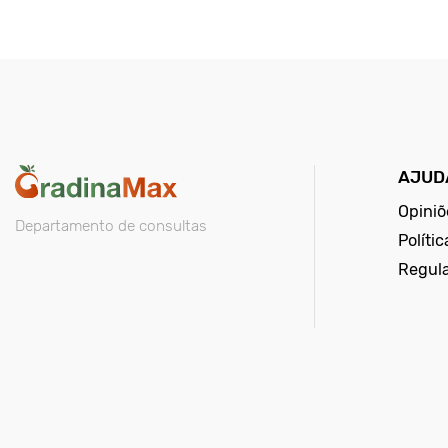
AJUD
Opiniõ
Departamento de consultas
Políti
Regul