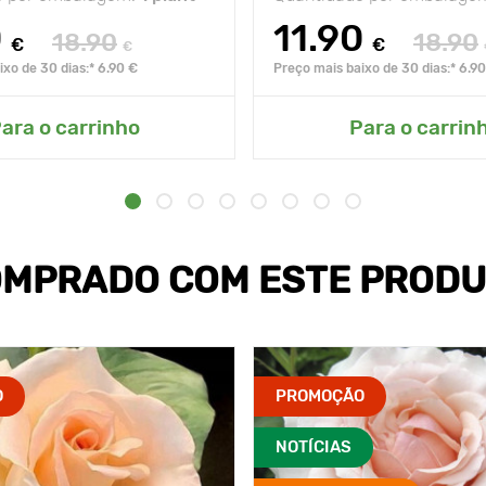
0
11.90
18.90
18.90
€
€
€
xo de 30 dias:* 6.90 €
Preço mais baixo de 30 dias:* 6.9
ara o carrinho
Para o carrin
MPRADO COM ESTE PROD
O
PROMOÇÃO
NOTÍCIAS