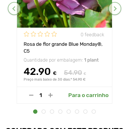
0 feedback
Rosa de flor grande Blue Monday®,
C5
Quantidade por embalagem:
1 plant
42.90
54.90
€
€
Preço mais baixo de 30 dias:* 54.90 €
Para o carrinho