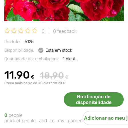
0
0 feedback
Produto:
6125
Disponibilidade:
Está em stock
Quantidade por embalagem:
1 plant.
11.90
18.90
€
€
Preço mais baixo de 30 dias:* 18.90 €
Notificação de
disponibilidade
0
people
Adicionar ao meu 
product.people_add_to_my_garden