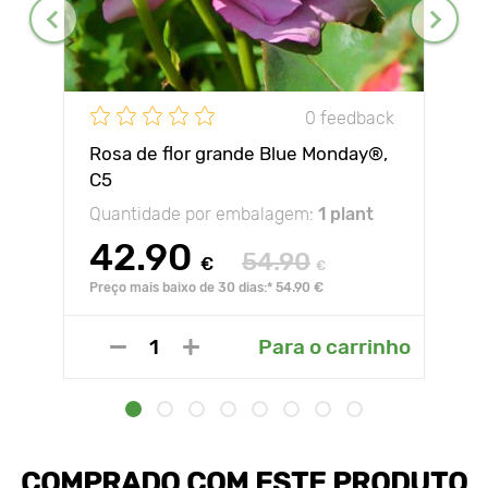
0 feedback
Rosa de flor grande Blue Monday®,
C5
Quantidade por embalagem:
1 plant
42.90
54.90
€
€
Preço mais baixo de 30 dias:* 54.90 €
Para o carrinho
COMPRADO COM ESTE PRODUTO