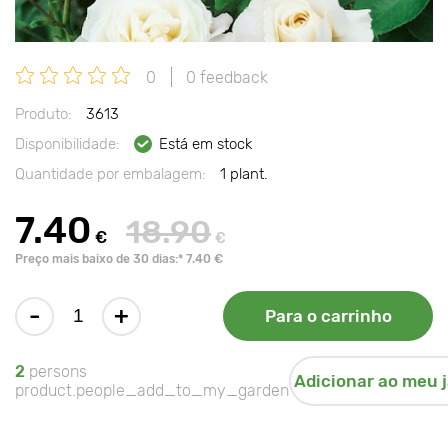
0
0 feedback
Produto:
3613
Disponibilidade:
Está em stock
Quantidade por embalagem:
1 plant.
7.40
18.90
€
€
Preço mais baixo de 30 dias:* 7.40 €
-
+
Para o carrinho
2
persons
Adicionar ao meu 
product.people_add_to_my_garden