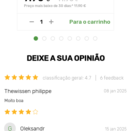
€
Preço mais baixo de 30 dias:* 11.90 €
Para o carrinho
DEIXE A SUA OPINIÃO
classificação geral: 4.7
6 feedback
Thewissen philippe
08 jan 2025
Moito boa
G
Oleksandr
15 jan 2025