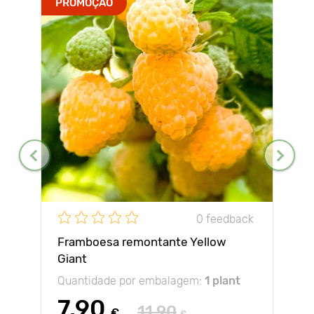
PROMOÇÃO
0 feedback
Framboesa remontante Yellow
Giant
Quantidade por embalagem:
1 plant
7.90
11.90
€