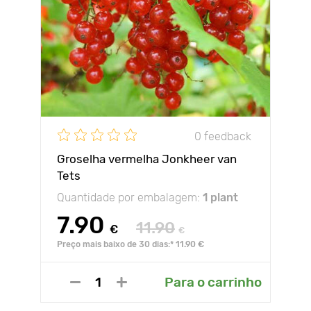
0 feedback
Groselha vermelha Jonkheer van
Tets
Quantidade por embalagem:
1 plant
7.90
11.90
€
€
Preço mais baixo de 30 dias:* 11.90 €
Para o carrinho