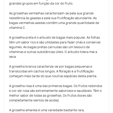
grandes grupos em função da cor do fruto.
As groselhas vermelhas caracterizam-se pela sua grande
resistência às geadas e pela sua frutificação abundante. As
bagas vermelhas azedas contêm uma grande quantidade de
vitamina C.
A groselha preta é o arbusto de bagas mais popular. As folhas
têm um sabor rico e são utilizadas para fazer chás e conservar
legumes. As bagas pretas carnudas são um tesouro de
vitaminas e outras substâncias úteis. O arbusto tolera mal a
seca.
A groselha branca caracteriza-se por bagas pequenas e
translúcidas em cachos longos. A floração e a frutificação
começam mais tarde do que noutras espécies desta planta.
A groselha rosa é uma das primeiras bagas. Os frutos redondos
e cor-de-rosa são extremamente saborosos e saudáveis. Têm o
melhor sabor de todas as groselhas. Os frutos doces são
completamente isentos de acidez.
A groselha amarela é uma variedade bastante rara,