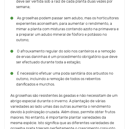
deve ser vertida sob a raiz de cada planta duas vezes por
semana;
As groselhas podem passar sem adubo, mas os horticultores
experientes aconselham, para aumentar o rendimento, a
mimar a planta com misturas contendo azoto na primavera e
a preparar um adubo mineral de fósforo e potássio no
outono;
O afrouxamento regular do solo nos canteiros e a remoção
de ervas daninhas é um procedimento obrigatório que deve
ser efectuado durante toda a estação;
É necessário efetuar uma poda sanitária dos arbustos no
outono, incluindo a remoção de todos os rebentos
danificados e murchos.
As groselhas são resistentes às geadas e não necessitam de um
abrigo especial durante o inverno. A plantação de várias
variedades ao lado umas das outras aumenta o rendimento
devido à polinização cruzada. Além disso, permite obter frutos
maiores. No entanto, é importante plantar variedades da
mesma espécie. Isto significa que as diferentes variedades de
groselha preta toleram perfeitamente o crescimento conjunto,