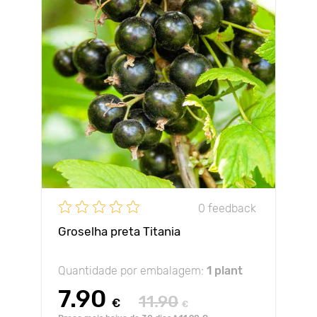
0 feedback
Groselha preta Titania
Quantidade por embalagem:
1 plant
7.90
11.90
€
€