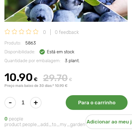
0
0 feedback
Produto:
5863
Disponibilidade:
Está em stock
Quantidade por embalagem:
3 plant.
10.90
29.70
€
€
Preço mais baixo de 30 dias:* 10.90 €
-
+
Para o carrinho
0
people
Adicionar ao meu 
product.people_add_to_my_garden