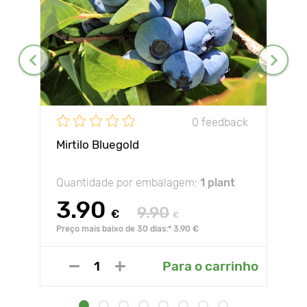
0 feedback
Mirtilo Bluegold
Quantidade por embalagem:
1 plant
3.90
9.90
€
€
Preço mais baixo de 30 dias:* 3.90 €
Para o carrinho