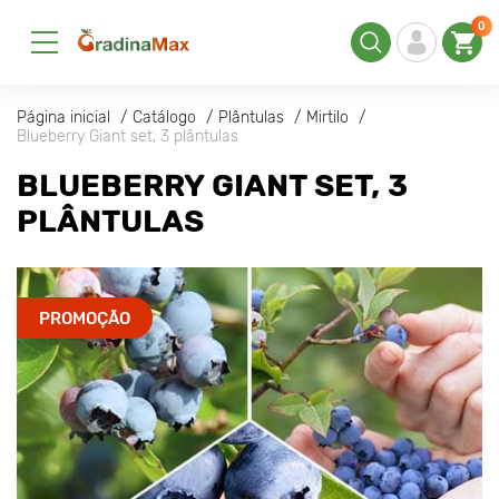
0
Página inicial
Catálogo
Plântulas
Mirtilo
Blueberry Giant set, 3 plântulas
BLUEBERRY GIANT SET, 3
PLÂNTULAS
PROMOÇÃO