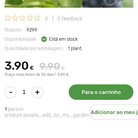
0
0 feedback
Produto:
9299
Disponibilidade:
Está em stock
Quantidade por embalagem:
1 plant.
3.90
9.90
€
€
Preço mais baixo de 30 dias:* 3.90 €
-
+
Para o carrinho
1
person
Adicionar ao meu 
product.people_add_to_my_garden