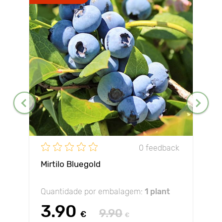
0 feedback
Mirtilo Bluegold
Quantidade por embalagem:
1 plant
3.90
9.90
€
€