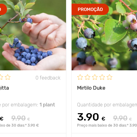
O
PROMOÇÃO
0 feedback
gitta
Mirtilo Duke
e por embalagem:
1 plant
Quantidade por embalage
3.90
9.90
9.90
€
€
€
€
xo de 30 dias:* 3.90 €
Preço mais baixo de 30 dias:* 3.9