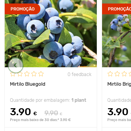
PROMOÇÃO
PROMOÇÃ
0 feedback
Mirtilo Bluegold
Mirtilo Bri
Quantidade por embalagem:
1 plant
Quantidad
3.90
3.90
9.90
€
€
Preço mais baixo de 30 dias:* 3.90 €
Preço mais bai