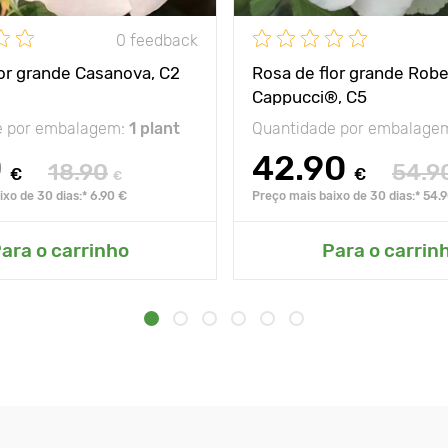
0 feedback
lor grande Casanova, C2
Rosa de flor grande Robe
Cappucci®, C5
e por embalagem:
1 plant
Quantidade por embalage
0
42.90
18.90
54.9
€
€
€
xo de 30 dias:* 6.90 €
Preço mais baixo de 30 dias:* 54.
ara o carrinho
Para o carrin