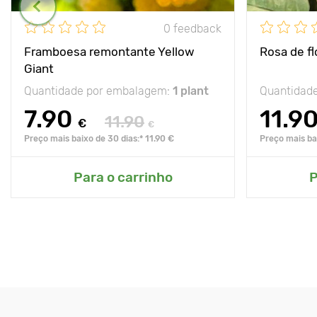
0 feedback
Framboesa remontante Yellow
Rosa de f
Giant
Quantidade por embalagem:
1 plant
Quantidad
7.90
11.9
11.90
€
€
Preço mais baixo de 30 dias:* 11.90 €
Preço mais bai
Para o carrinho
P