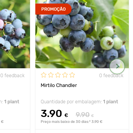
PROMOÇÃO
0 feedback
0 feedback
Mirtilo Chandler
m:
1 plant
Quantidade por embalagem:
1 plant
3.90
9.90
€
€
0 €
Preço mais baixo de 30 dias:* 3.90 €