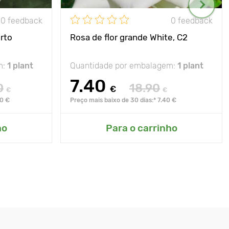
0 feedback
0 feedback
rto
Rosa de flor grande White, C2
m:
1 plant
Quantidade por embalagem:
1 plant
7.40
0
18.90
€
€
€
90 €
Preço mais baixo de 30 dias:* 7.40 €
ho
Para o carrinho