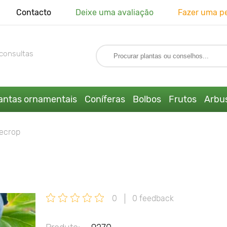
Contacto
Deixe uma avaliação
Fazer uma p
consultas
antas ornamentais
Coníferas
Bolbos
Frutos
Arbus
uecrop
0
0 feedback