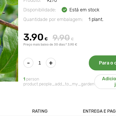
Produto:
9270
Disponibilidade:
Está em stock
Quantidade por embalagem:
1 plant.
3.90
9.90
€
€
Preço mais baixo de 30 dias:* 3.90 €
-
+
Para o 
Adici
1
person
product.people_add_to_my_garden
RATING
ENTREGA E PA