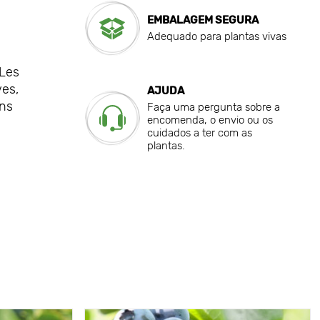
EMBALAGEM SEGURA
Adequado para plantas vivas
 Les
ves,
AJUDA
ins
Faça uma pergunta sobre a
encomenda, o envio ou os
cuidados a ter com as
plantas.