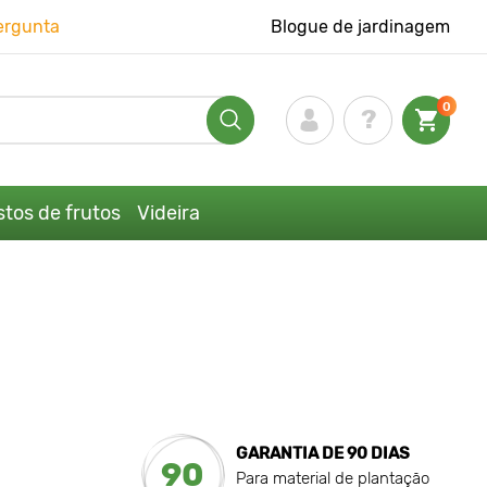
ergunta
Blogue de jardinagem
0
tos de frutos
Videira
GARANTIA DE 90 DIAS
90
Para material de plantação