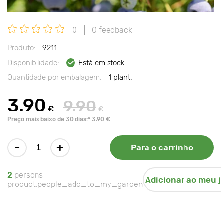
0
0 feedback
Produto:
9211
Disponibilidade:
Está em stock
Quantidade por embalagem:
1 plant.
3.90
9.90
€
€
Preço mais baixo de 30 dias:* 3.90 €
-
+
Para o carrinho
2
persons
Adicionar ao meu 
product.people_add_to_my_garden