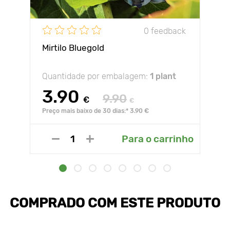
0 feedback
Mirtilo Bluegold
Quantidade por embalagem:
1 plant
3.90
9.90
€
€
Preço mais baixo de 30 dias:* 3.90 €
Para o carrinho
COMPRADO COM ESTE PRODUTO