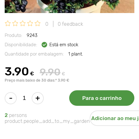
0
0 feedback
Produto:
9243
Disponibilidade:
Está em stock
Quantidade por embalagem:
1 plant.
3.90
9.90
€
€
Preço mais baixo de 30 dias:* 3.90 €
-
+
Para o carrinho
2
persons
Adicionar ao meu 
product.people_add_to_my_garden