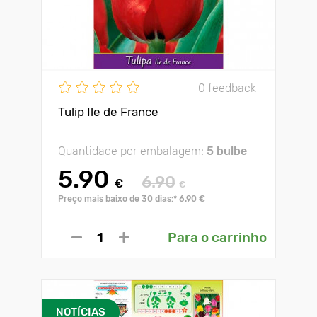
0 feedback
Tulip Ile de France
Quantidade por embalagem:
5 bulbe
5.90
6.90
€
€
Preço mais baixo de 30 dias:* 6.90 €
Para o carrinho
NOTÍCIAS