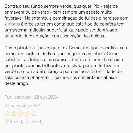
Contra o seu fundo sempre verde, qualquer lírio - seja de
primavera ou de verão - tem sempre um aspeto muito
favorável. No entanto, a combinação de tulipas e narcisos com
zimbros
é preciso ter em conta que este tipo de conífera tem
um sistema radicular superficial, que pode ser danificado
aquando da plantação e da escavação dos bolbos.
Como plantar tulipas no jardim? Como um tapete contínuo ou
como um canteiro de flores ao longo de caminhos? Como
substituir as tulipas e os narcisos depois de terem florescido -
por plantas anuais brilhantes, ou talvez por um fertilizante
verde com uma bela floração para restaurar a fertilidade do
solo, como a phacelia? Diga-nos nos comentários abaixo
deste artigo.
Publicado por: 22 out 2024
Visualizações: 677
(Votos:
0
, rating:
0
)