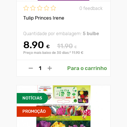
0 feedback
Tulip Princes Irene
Quantidade por embalagem:
5 bulbe
8.90
11.90
€
€
Preço mais baixo de 30 dias:* 11.90 €
Para o carrinho
NOTÍCIAS
PROMOÇÃO