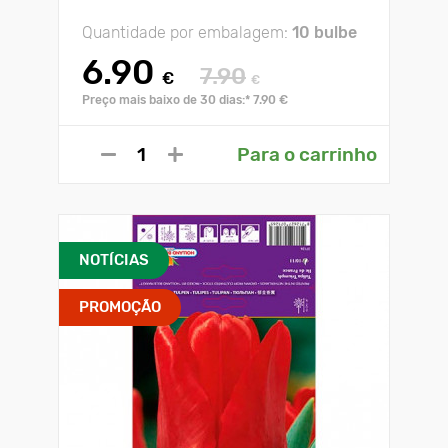
Quantidade por embalagem:
10 bulbe
6.90
7.90
€
€
Preço mais baixo de 30 dias:* 7.90 €
Para o carrinho
NOTÍCIAS
PROMOÇÃO