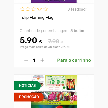
0 feedback
Tulip Flaming Flag
Quantidade por embalagem:
5 bulbe
5.90
7.90
€
€
Preço mais baixo de 30 dias:* 7.90 €
Para o carrinho
NOTÍCIAS
PROMOÇÃO