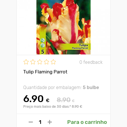
0 feedback
Tulip Flaming Parrot
Quantidade por embalagem:
5 bulbe
6.90
8.90
€
€
Preço mais baixo de 30 dias:* 8.90 €
Para o carrinho