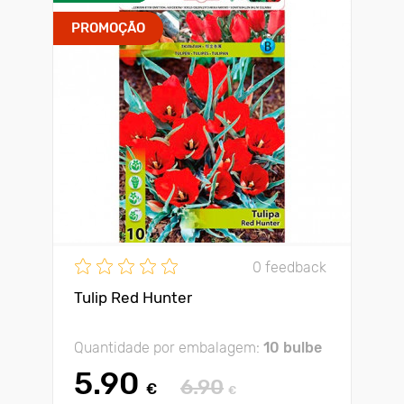
PROMOÇÃO
0 feedback
Tulip Red Hunter
Quantidade por embalagem:
10 bulbe
5.90
6.90
€
€