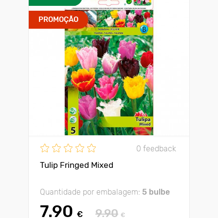
PROMOÇÃO
0 feedback
Tulip Fringed Mixed
Quantidade por embalagem:
5 bulbe
7.90
9.90
€
€