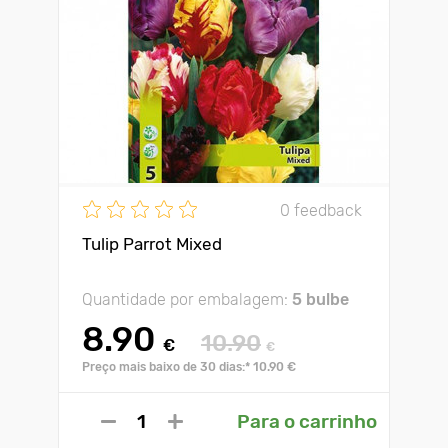
0 feedback
Tulip Parrot Mixed
Quantidade por embalagem:
5 bulbe
8.90
10.90
€
€
Preço mais baixo de 30 dias:* 10.90 €
Para o carrinho