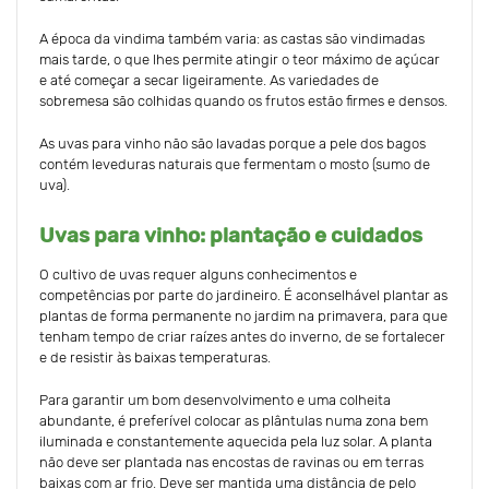
A época da vindima também varia: as castas são vindimadas
mais tarde, o que lhes permite atingir o teor máximo de açúcar
e até começar a secar ligeiramente. As variedades de
sobremesa são colhidas quando os frutos estão firmes e densos.
As uvas para vinho não são lavadas porque a pele dos bagos
contém leveduras naturais que fermentam o mosto (sumo de
uva).
Uvas para vinho: plantação e cuidados
O cultivo de uvas requer alguns conhecimentos e
competências por parte do jardineiro. É aconselhável plantar as
plantas de forma permanente no jardim na primavera, para que
tenham tempo de criar raízes antes do inverno, de se fortalecer
e de resistir às baixas temperaturas.
Para garantir um bom desenvolvimento e uma colheita
abundante, é preferível colocar as plântulas numa zona bem
iluminada e constantemente aquecida pela luz solar. A planta
não deve ser plantada nas encostas de ravinas ou em terras
baixas com ar frio. Deve ser mantida uma distância de pelo