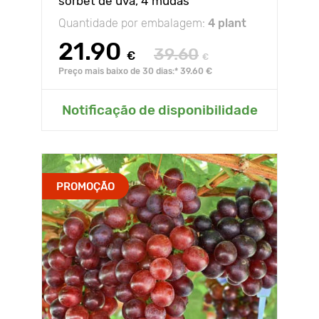
sorbet de uva, 4 mudas
Quantidade por embalagem:
4 plant
21.90
39.60
€
€
Preço mais baixo de 30 dias:* 39.60 €
Notificação de disponibilidade
PROMOÇÃO