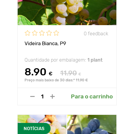
0 feedback
Videira Bianca, P9
Quantidade por embalagem:
1 plant
8.90
11.90
€
€
Preço mais baixo de 30 dias:* 11.90 €
Para o carrinho
NOTÍCIAS