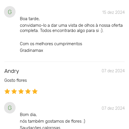
G
15 dez 2024
Boa tarde,
convidamo-lo a dar uma vista de olhos à nossa oferta
completa. Todos encontrarão algo para si :).
Com os melhores cumprimentos
Gradinamax
Andry
07 dez 2024
Gosto flores
G
07 dez 2024
Bom dia,
nós também gostamos de flores :)
Saudações calorosas