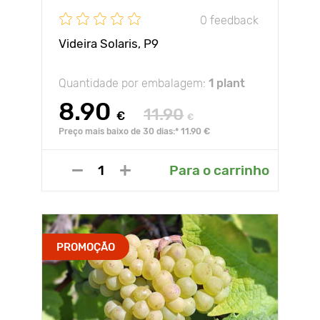
0 feedback
Videira Solaris, Р9
Quantidade por embalagem:
1 plant
8.90
11.90
€
€
Preço mais baixo de 30 dias:* 11.90 €
Para o carrinho
PROMOÇÃO