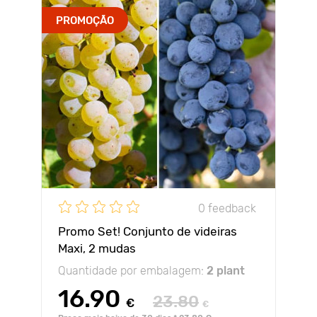
PROMOÇÃO
0 feedback
Promo Set! Conjunto de videiras
Maxi, 2 mudas
Quantidade por embalagem:
2 plant
16.90
23.80
€
€