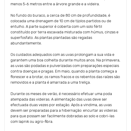
menos 5-6 metros entre a árvore grande e a videira.
No fundo do buraco, a cerca de 80 cm de profundidade, é
colocada uma drenagem de 10 cm de tijolos partidos ou de
entulho. A parte superior é coberta com um solo fértil
constituído por terra escavada misturada com húmus, cinzas e
superfosfato. As plantas plantadas são regadas
abundantemente.
Os cuidados adequados com as uvas prolongam a sua vida e
garantem uma boa colheita durante muitos anos. Na primavera,
as uvas são podadas e pulverizadas com preparações especiais
contra doenças e pragas. Em maio, quando a planta começa a
florescer e a brotar, os ramos fracos e os rebentos das raízes são
removidos e a planta é amarrada a uma treliça.
Durante os meses de verão, é necessário efetuar uma poda
atempada das videiras. A alimentação das uvas deve ser
efectuada duas vezes por estação. Após a vindima, as uvas
devem ser preparadas para a hibernação: encurtar as videiras
para que possam ser facilmente dobradas ao solo e cobri-las
com lapnik ou agro-fibra.