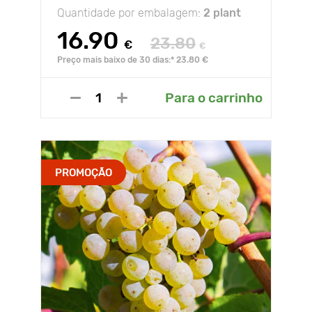
Quantidade por embalagem:
2 plant
16.90
23.80
€
€
Preço mais baixo de 30 dias:* 23.80 €
Para o carrinho
PROMOÇÃO